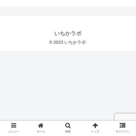
いちかラボ
© 2023 いちかラボ.
メニュー
ホーム
検索
トップ
サイドバー