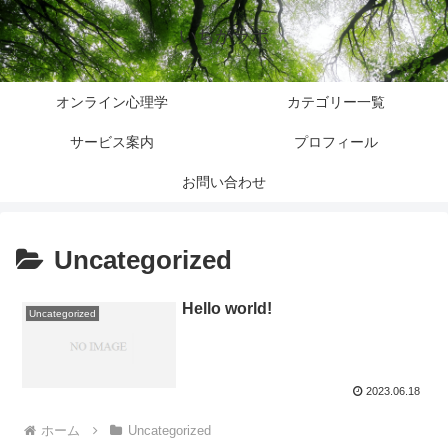
いちかラボ
オンライン心理学
カテゴリー一覧
サービス案内
プロフィール
お問い合わせ
Uncategorized
Hello world!
Uncategorized
2023.06.18
ホーム
Uncategorized